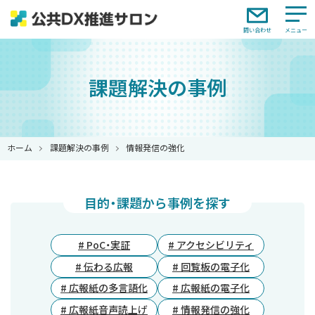
問い合わせ
課題解決の事例
ホーム
課題解決の事例
情報発信の強化
目的・課題から事例を探す
# PoC・実証
# アクセシビリティ
# 伝わる広報
# 回覧板の電子化
# 広報紙の多言語化
# 広報紙の電子化
# 広報紙音声読上げ
# 情報発信の強化