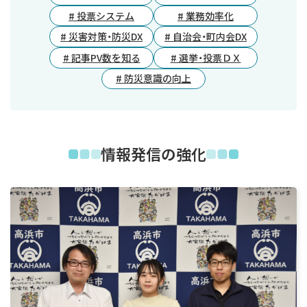
# 投票システム
# 業務効率化
# 災害対策・防災DX
# 自治会・町内会DX
# 記事PV数を知る
# 選挙・投票ＤＸ
# 防災意識の向上
情報発信の強化